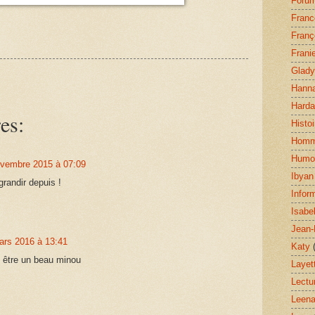
Foru
Franc
Franç
Frani
Glady
Hann
Harda
es:
Histoi
Homm
Humo
ovembre 2015 à 07:09
Ibyan
grandir depuis !
Infor
Isabel
Jean-
ars 2016 à 13:41
Katy
t être un beau minou
Layet
Lectu
Leen