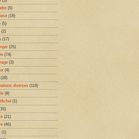
m
(5)
ette
(5)
oise
(18)
e
(5)
(2)
a
(17)
nger
(25)
re
(74)
age
(3)
ur
(4)
(28)
mations diverses
(118)
le
(9)
Michel
(1)
(16)
te
(21)
re
(46)
a
(1)