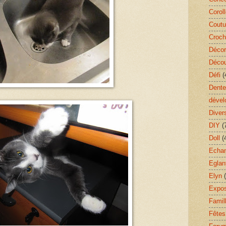
Corol
Coutu
Croch
Décor
Décou
Défi
(
Dente
dével
Diver
DIY
(
Doll
(
Echa
Eglan
Elyn
Expos
Famil
Fêtes