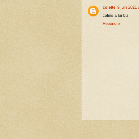
colette
9 juin 2021 
calins à lui biz
Répondre