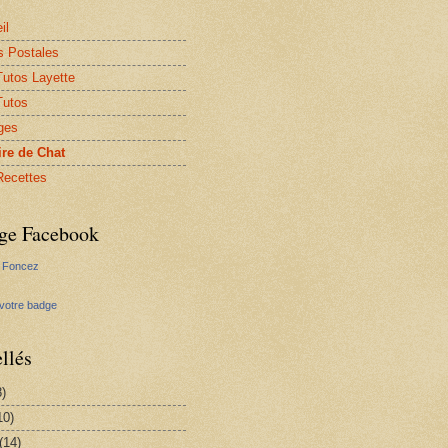
il
s Postales
utos Layette
Tutos
ges
ire de Chat
ecettes
ge Facebook
te Foncez
votre badge
llés
8)
10)
(14)