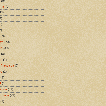
(15)
mis
(6)
33)
4)
5)
2)
(29)
yze
(73)
rt
(39)
e
(8)
an
(1)
-Françoise
(7)
ne
(1)
(4)
l
(3)
uchka
(31)
Coralie
(21)
(1)