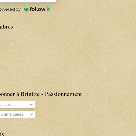
owered by
bres
onner à Brigitte - Passionnement
rticles
ommentaires
es