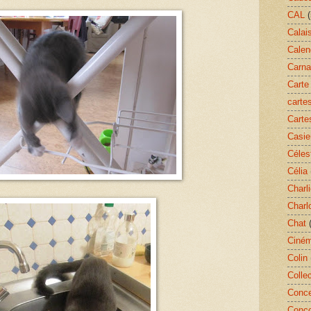
CAL
(
Calai
Calend
Carn
Carte
carte
Carte
Casie
Céles
Célia
Charl
Charl
Chat
Ciné
Colin
Colle
Conce
Conc