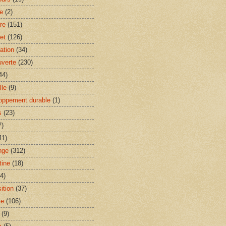
le
(2)
re
(151)
et
(126)
ation
(34)
verte
(230)
44)
lle
(9)
oppement durable
(1)
s
(23)
7)
41)
nge
(312)
tine
(18)
(4)
ition
(37)
le
(106)
(9)