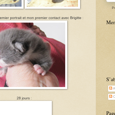
P
mier portrait et mon premier contact avec Brigitte :
Mem
S’ab
A
C
28 jours :
Pag