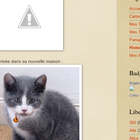
Accue
Carte
Mes T
Mes 
Parta
Histo
Mes R
rivée dans sa nouvelle maison :
Bad
Brigit
Créez 
Libe
350
(
Albi
(
Alice