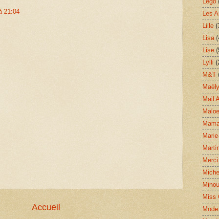
Lego
à 21:04
Les A
Lille
(
Lisa
(
Lise
(
Lylli
(
M&T
Maël
Mail A
Malo
Mam
Marie
Marti
Merci
Miche
Mino
Miss 
Accueil
Mode