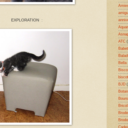
Amie
amigu
anniv
EXPLORATION :
Aquar
Asnap
ATC
Babet
Balad
Bella
Bisco
bisco
BJD
Botan
Bour
Brico
Brode
Brodo
Cade