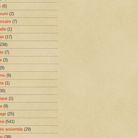
s
(6)
rumi
(2)
ersaire
(7)
elle
(1)
io
(17)
(238)
te
(7)
e
(3)
(9)
rnu
(9)
tte
(1)
(30)
ique
(1)
se
(9)
lage
(25)
rie
(541)
ns ensemble
(29)
au
(38)