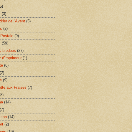
5)
s
(3)
rier de l'Avent
(5)
ac
(2)
 Postale
(9)
s
(59)
s brodées
(27)
r d'imprimeur
(1)
te
(6)
(2)
ie
(9)
otte aux Fraises
(7)
(8)
ma
(14)
(7)
ction
(14)
rt
(2)
ours
(19)